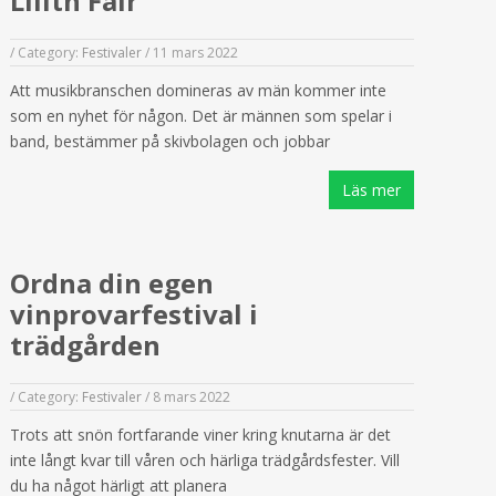
Lilith Fair
/
Category:
Festivaler
/
11 mars 2022
Att musikbranschen domineras av män kommer inte
som en nyhet för någon. Det är männen som spelar i
band, bestämmer på skivbolagen och jobbar
Läs mer
Ordna din egen
vinprovarfestival i
trädgården
/
Category:
Festivaler
/
8 mars 2022
Trots att snön fortfarande viner kring knutarna är det
inte långt kvar till våren och härliga trädgårdsfester. Vill
du ha något härligt att planera