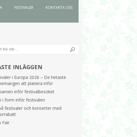
DA
FESTIVALER
KONTAKTA OSS
ASTE INLÄGGEN
ivaler i Europa 2026 – De hetaste
nemangen att planera inför
barnen inför festivalbesöket
i form inför festivalen
å festivaler och konserter med
orrabatt
h Fair