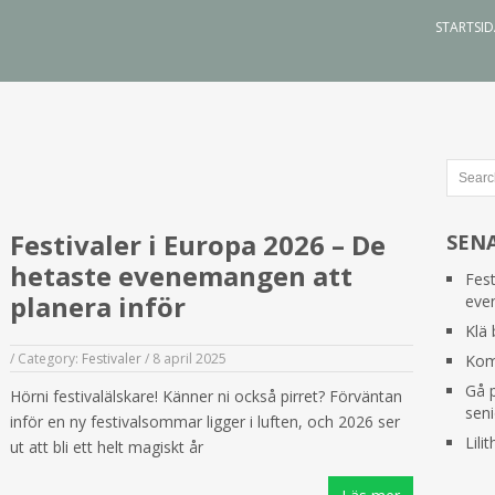
STARTSI
Festivaler i Europa 2026 – De
SEN
hetaste evenemangen att
Fest
planera inför
eve
Klä 
/
Category:
Festivaler
/
8 april 2025
Kom 
Gå p
Hörni festivalälskare! Känner ni också pirret? Förväntan
seni
inför en ny festivalsommar ligger i luften, och 2026 ser
Lilit
ut att bli ett helt magiskt år