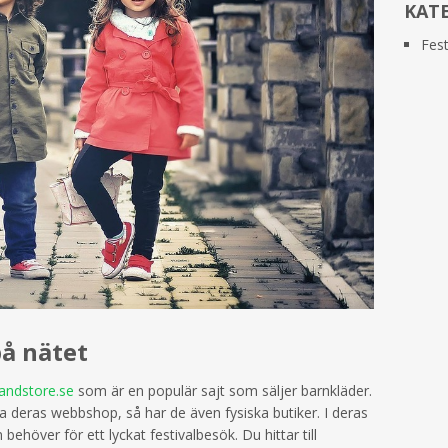
KAT
Fest
på nätet
randstore.se
som är en populär sajt som säljer barnkläder.
ia deras webbshop, så har de även fysiska butiker. I deras
behöver för ett lyckat festivalbesök. Du hittar till