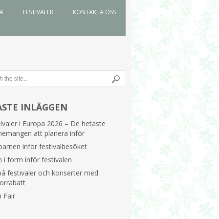
DA
FESTIVALER
KONTAKTA OSS
ASTE INLÄGGEN
ivaler i Europa 2026 – De hetaste
nemangen att planera inför
barnen inför festivalbesöket
i form inför festivalen
å festivaler och konserter med
orrabatt
h Fair