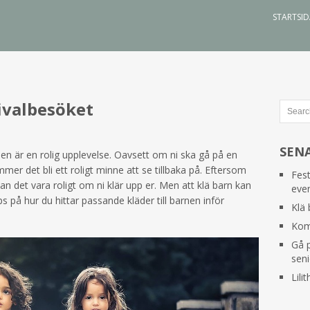
STARTSI
tivalbesöket
SEN
en är en rolig upplevelse. Oavsett om ni ska gå på en
mmer det bli ett roligt minne att se tillbaka på. Eftersom
Fest
kan det vara roligt om ni klär upp er. Men att klä barn kan
eve
s på hur du hittar passande kläder till barnen inför
Klä 
Kom 
Gå p
seni
Lilit